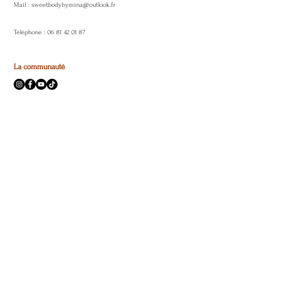
Mail :
sweetbodybymina@outlook.fr
Téléphone :
06 81 42 01 87
La communauté
Services
Programme de fidélité
Réserver un soin
e-carte Cadeau
Liens utiles
A propos
Livraison et retours
Politique de boutique
FAQ
Mentions légales