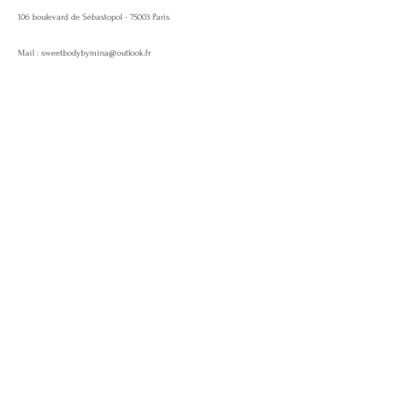
106 boulevard de Sébastopol
- 75003 Paris
Mail :
sweetbodybymina@outlook.fr
Téléphone :
06 81 42 01 87
La communauté
Services
Programme de fidélité
Réserver un soin
e-carte Cadeau
Liens utiles
A propos
Livraison et retours
Politique de boutique
FAQ