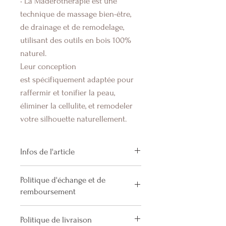
• La Maderotherapie est une
technique de massage bien-être,
de drainage et de remodelage,
utilisant des outils en bois 100%
naturel.
Leur conception
est spécifiquement adaptée pour
raffermir et tonifier la peau,
éliminer la cellulite, et remodeler
votre silhouette naturellement.
Infos de l'article
Nos kits et accessoires sont
Politique d'échange et de
fabriqués par un artisan
remboursement
colombien expert en conception
d'outils Maderotherapie qui utilise
Tout
article acheté
est
ni
Politique de livraison
du bois naturel de qualité.
remboursable ni échangeable
, sauf